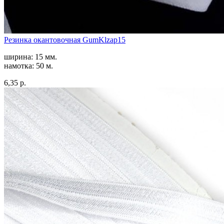
Резинка окантовочная GumKlzap15
ширина: 15 мм.
намотка: 50 м.
6,35 р.