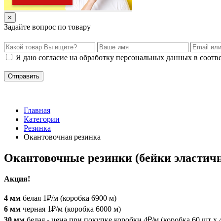
×
Задайте вопрос по товару
Я даю согласие на обработку персональных данных в соотв
Главная
Категории
Резинка
Окантовочная резинка
Окантовочные резинки (бейки эластич
Акция!
4 мм
белая 1₽/м (коробка 6900 м)
6 мм
черная 1₽/м (коробка 6000 м)
30 мм
белая - цена при покупке коробки 4₽/м (коробка 60 шт х 