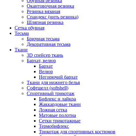
Обувная резинка
Окантовочная резинка
Резинка вязаная
Спандекс (нить резинка)
Шляпная резинка
Сетка обувная
Тесьма
Брючная тесьма
Декоративная тесьма
Ткани
3D спейсер ткань
Бархат, велюр
Бархат
Велюр
Негорючий бархат
Ткани для нижнего белья
Софтшелл (softshell)
Спортивный трикотаж
Бифлекс и лайкра
Жаккардовые ткани
Ложная сетка
Матовые полотна
Сетки трикотажные
Термобифлекс
Трикотаж для спортивных костюмов