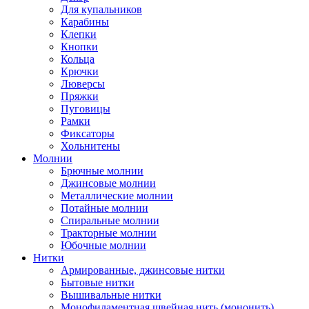
Для купальников
Карабины
Клепки
Кнопки
Кольца
Крючки
Люверсы
Пряжки
Пуговицы
Рамки
Фиксаторы
Хольнитены
Молнии
Брючные молнии
Джинсовые молнии
Металлические молнии
Потайные молнии
Спиральные молнии
Тракторные молнии
Юбочные молнии
Нитки
Армированные, джинсовые нитки
Бытовые нитки
Вышивальные нитки
Монофиламентная швейная нить (мононить)