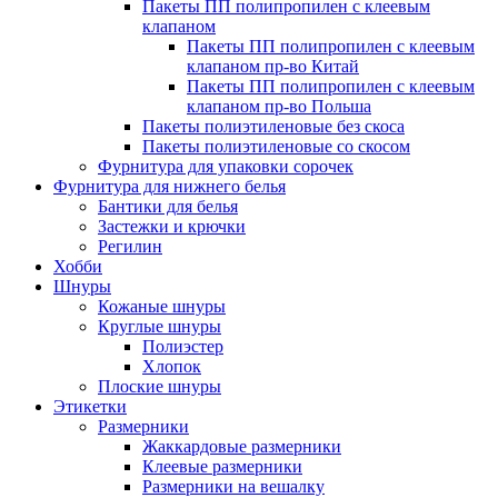
Пакеты ПП полипропилен с клеевым
клапаном
Пакеты ПП полипропилен с клеевым
клапаном пр-во Китай
Пакеты ПП полипропилен с клеевым
клапаном пр-во Польша
Пакеты полиэтиленовые без скоса
Пакеты полиэтиленовые со скосом
Фурнитура для упаковки сорочек
Фурнитура для нижнего белья
Бантики для белья
Застежки и крючки
Регилин
Хобби
Шнуры
Кожаные шнуры
Круглые шнуры
Полиэстер
Хлопок
Плоские шнуры
Этикетки
Размерники
Жаккардовые размерники
Клеевые размерники
Размерники на вешалку