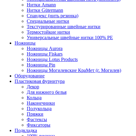
Нитки Amann
Нитки Gütermann
Спандекс (нить резинка)
Специальные нитки
Текстурированные швейные нитки
Термостойкие нитки
Универсальные швейные нитки 100% PE
Ножницы
Ножницы Aurora
Ножницы Fiskars
Ножницы Lotus Products
Ножницы Pin
Ножницы Могилевские КраМет (г. Могилев)
Оборудование
Пластиковая фурнитура
Декор
Для нижнего белья
Кольца
Наконечники
Полукольца
Пряжки
Фастексы
Фиксаторы
Подкладка
100% вискоза