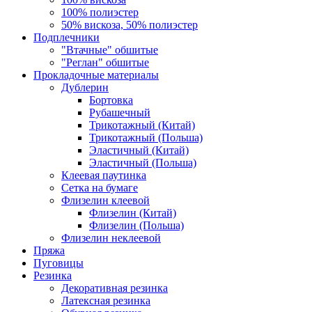
100% полиэстер
50% вискоза, 50% полиэстер
Подплечники
"Втачные" обшитые
"Реглан" обшитые
Прокладочные материалы
Дублерин
Бортовка
Рубашечный
Трикотажный (Китай)
Трикотажный (Польша)
Эластичный (Китай)
Эластичный (Польша)
Клеевая паутинка
Сетка на бумаге
Флизелин клеевой
Флизелин (Китай)
Флизелин (Польша)
Флизелин неклеевой
Пряжа
Пуговицы
Резинка
Декоративная резинка
Латексная резинка