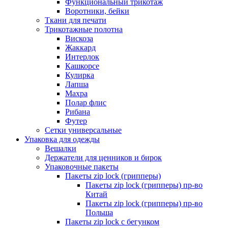
Функциональный трикотаж
Воротники, бейки
Ткани для печати
Трикотажные полотна
Вискоза
Жаккард
Интерлок
Кашкорсе
Кулирка
Лапша
Махра
Полар флис
Рибана
Футер
Сетки универсальные
Упаковка для одежды
Вешалки
Держатели для ценников и бирок
Упаковочные пакеты
Пакеты zip lock (грипперы)
Пакеты zip lock (грипперы) пр-во
Китай
Пакеты zip lock (грипперы) пр-во
Польша
Пакеты zip lock с бегунком