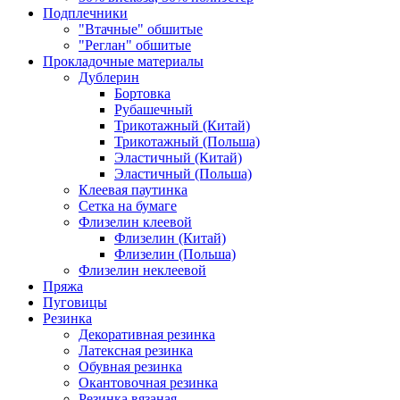
Подплечники
"Втачные" обшитые
"Реглан" обшитые
Прокладочные материалы
Дублерин
Бортовка
Рубашечный
Трикотажный (Китай)
Трикотажный (Польша)
Эластичный (Китай)
Эластичный (Польша)
Клеевая паутинка
Сетка на бумаге
Флизелин клеевой
Флизелин (Китай)
Флизелин (Польша)
Флизелин неклеевой
Пряжа
Пуговицы
Резинка
Декоративная резинка
Латексная резинка
Обувная резинка
Окантовочная резинка
Резинка вязаная