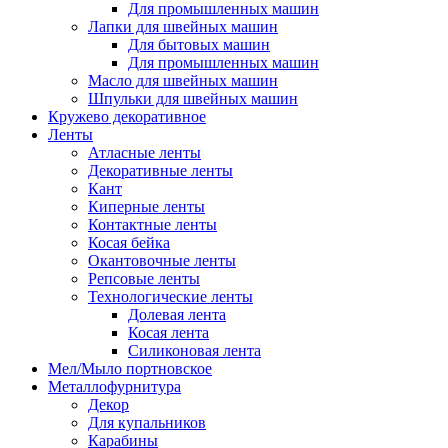
Для промышленных машин
Лапки для швейных машин
Для бытовых машин
Для промышленных машин
Масло для швейных машин
Шпульки для швейных машин
Кружево декоративное
Ленты
Атласные ленты
Декоративные ленты
Кант
Киперные ленты
Контактные ленты
Косая бейка
Окантовочные ленты
Репсовые ленты
Технологические ленты
Долевая лента
Косая лента
Силиконовая лента
Мел/Мыло портновское
Металлофурнитура
Декор
Для купальников
Карабины