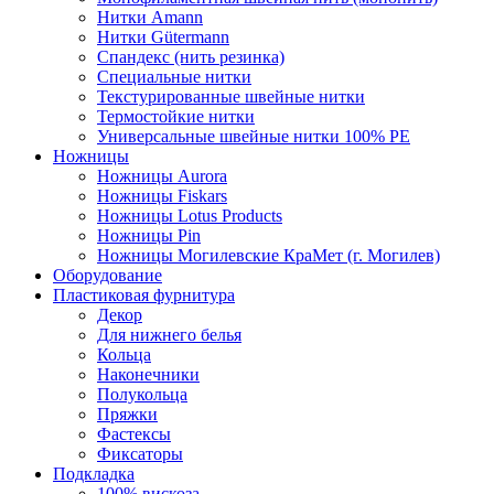
Нитки Amann
Нитки Gütermann
Спандекс (нить резинка)
Специальные нитки
Текстурированные швейные нитки
Термостойкие нитки
Универсальные швейные нитки 100% PE
Ножницы
Ножницы Aurora
Ножницы Fiskars
Ножницы Lotus Products
Ножницы Pin
Ножницы Могилевские КраМет (г. Могилев)
Оборудование
Пластиковая фурнитура
Декор
Для нижнего белья
Кольца
Наконечники
Полукольца
Пряжки
Фастексы
Фиксаторы
Подкладка
100% вискоза