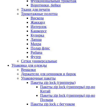
Функциональный трикотаж
Воротники, бейки
Ткани для печати
Трикотажные полотна
Вискоза
Жаккард
Интерлок
Кашкорсе
Кулирка
Лапша
Махра
Полар флис
Рибана
Футер
Сетки универсальные
Упаковка для одежды
Вешалки
Держатели для ценников и бирок
Упаковочные пакеты
Пакеты zip lock (грипперы)
Пакеты zip lock (грипперы) пр-во
Китай
Пакеты zip lock (грипперы) пр-во
Польша
Пакеты zip lock с бегунком