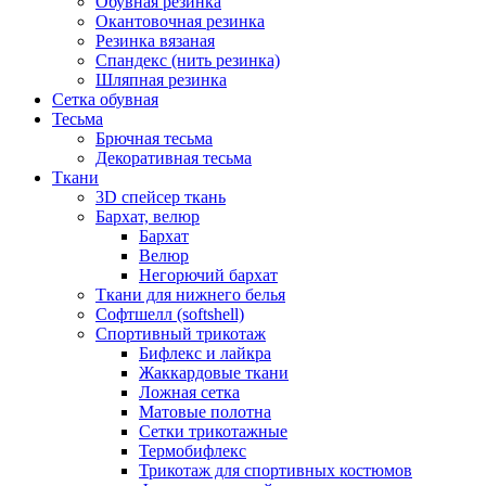
Обувная резинка
Окантовочная резинка
Резинка вязаная
Спандекс (нить резинка)
Шляпная резинка
Сетка обувная
Тесьма
Брючная тесьма
Декоративная тесьма
Ткани
3D спейсер ткань
Бархат, велюр
Бархат
Велюр
Негорючий бархат
Ткани для нижнего белья
Софтшелл (softshell)
Спортивный трикотаж
Бифлекс и лайкра
Жаккардовые ткани
Ложная сетка
Матовые полотна
Сетки трикотажные
Термобифлекс
Трикотаж для спортивных костюмов