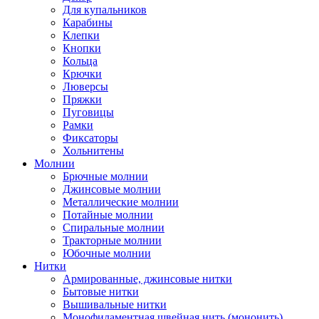
Для купальников
Карабины
Клепки
Кнопки
Кольца
Крючки
Люверсы
Пряжки
Пуговицы
Рамки
Фиксаторы
Хольнитены
Молнии
Брючные молнии
Джинсовые молнии
Металлические молнии
Потайные молнии
Спиральные молнии
Тракторные молнии
Юбочные молнии
Нитки
Армированные, джинсовые нитки
Бытовые нитки
Вышивальные нитки
Монофиламентная швейная нить (мононить)