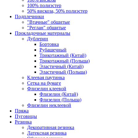
100% полиэстер
50% вискоза, 50% полиэстер
Подплечники
"Втачные" обшитые
"Реглан" обшитые
Прокладочные материалы
Дублерин
Бортовка
Рубашечный
Трикотажный (Китай)
Трикотажный (Польша)
Эластичный (Китай)
Эластичный (Польша)
Клеевая паутинка
Сетка на бумаге
Флизелин клеевой
Флизелин (Китай)
Флизелин (Польша)
Флизелин неклеевой
Пряжа
Пуговицы
Резинка
Декоративная резинка
Латексная резинка