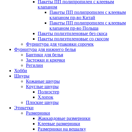
Пакеты ПП полипропилен с клеевым
клапаном
Пакеты ПП полипропилен с клеевым
клапаном пр-во Китай
Пакеты ПП полипропилен с клеевым
клапаном пр-во Польша
Пакеты полиэтиленовые без скоса
Пакеты полиэтиленовые со скосом
Фурнитура для упаковки сорочек
Фурнитура для нижнего белья
Бантики для белья
Застежки и крючки
Регилин
Хобби
Шнуры
Кожаные шнуры
Круглые шнуры
Полиэстер
Хлопок
Плоские шнуры
Этикетки
Размерники
Жаккардовые размерники
Клеевые размерники
Размерники на вешалку