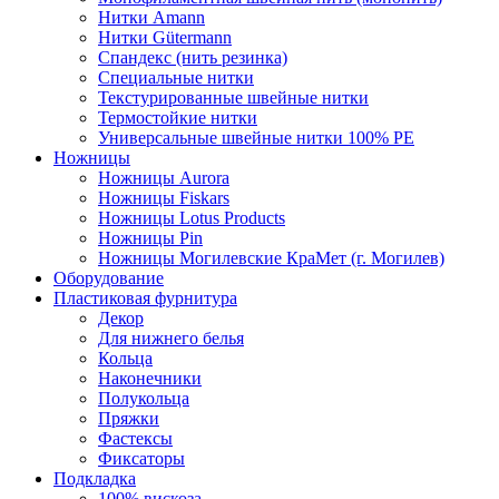
Нитки Amann
Нитки Gütermann
Спандекс (нить резинка)
Специальные нитки
Текстурированные швейные нитки
Термостойкие нитки
Универсальные швейные нитки 100% PE
Ножницы
Ножницы Aurora
Ножницы Fiskars
Ножницы Lotus Products
Ножницы Pin
Ножницы Могилевские КраМет (г. Могилев)
Оборудование
Пластиковая фурнитура
Декор
Для нижнего белья
Кольца
Наконечники
Полукольца
Пряжки
Фастексы
Фиксаторы
Подкладка
100% вискоза