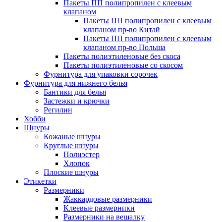
Пакеты ПП полипропилен с клеевым
клапаном
Пакеты ПП полипропилен с клеевым
клапаном пр-во Китай
Пакеты ПП полипропилен с клеевым
клапаном пр-во Польша
Пакеты полиэтиленовые без скоса
Пакеты полиэтиленовые со скосом
Фурнитура для упаковки сорочек
Фурнитура для нижнего белья
Бантики для белья
Застежки и крючки
Регилин
Хобби
Шнуры
Кожаные шнуры
Круглые шнуры
Полиэстер
Хлопок
Плоские шнуры
Этикетки
Размерники
Жаккардовые размерники
Клеевые размерники
Размерники на вешалку