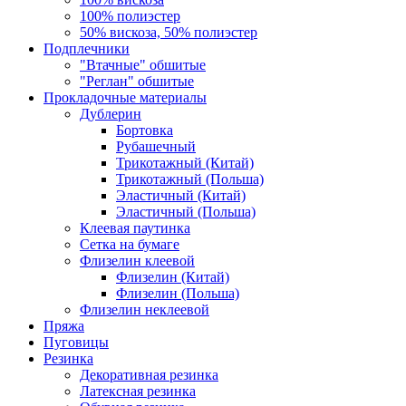
100% полиэстер
50% вискоза, 50% полиэстер
Подплечники
"Втачные" обшитые
"Реглан" обшитые
Прокладочные материалы
Дублерин
Бортовка
Рубашечный
Трикотажный (Китай)
Трикотажный (Польша)
Эластичный (Китай)
Эластичный (Польша)
Клеевая паутинка
Сетка на бумаге
Флизелин клеевой
Флизелин (Китай)
Флизелин (Польша)
Флизелин неклеевой
Пряжа
Пуговицы
Резинка
Декоративная резинка
Латексная резинка