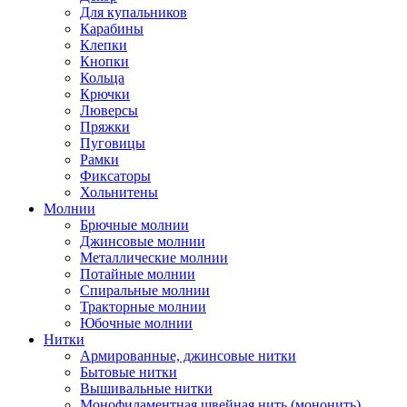
Для купальников
Карабины
Клепки
Кнопки
Кольца
Крючки
Люверсы
Пряжки
Пуговицы
Рамки
Фиксаторы
Хольнитены
Молнии
Брючные молнии
Джинсовые молнии
Металлические молнии
Потайные молнии
Спиральные молнии
Тракторные молнии
Юбочные молнии
Нитки
Армированные, джинсовые нитки
Бытовые нитки
Вышивальные нитки
Монофиламентная швейная нить (мононить)