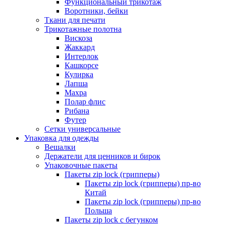
Функциональный трикотаж
Воротники, бейки
Ткани для печати
Трикотажные полотна
Вискоза
Жаккард
Интерлок
Кашкорсе
Кулирка
Лапша
Махра
Полар флис
Рибана
Футер
Сетки универсальные
Упаковка для одежды
Вешалки
Держатели для ценников и бирок
Упаковочные пакеты
Пакеты zip lock (грипперы)
Пакеты zip lock (грипперы) пр-во
Китай
Пакеты zip lock (грипперы) пр-во
Польша
Пакеты zip lock с бегунком