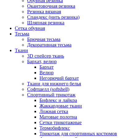
Обувная резинка
Окантовочная резинка
Резинка вязаная
Спандекс (нить резинка)
Шляпная резинка
Сетка обувная
Тесьма
Брючная тесьма
Декоративная тесьма
Ткани
3D спейсер ткань
Бархат, велюр
Бархат
Велюр
Негорючий бархат
Ткани для нижнего белья
Софтшелл (softshell)
Спортивный трикотаж
Бифлекс и лайкра
Жаккардовые ткани
Ложная сетка
Матовые полотна
Сетки трикотажные
Термобифлекс
Трикотаж для спортивных костюмов