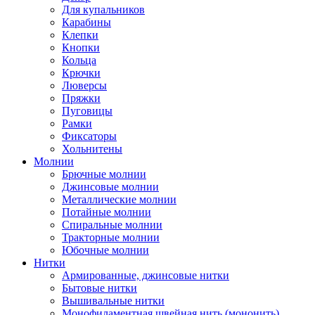
Для купальников
Карабины
Клепки
Кнопки
Кольца
Крючки
Люверсы
Пряжки
Пуговицы
Рамки
Фиксаторы
Хольнитены
Молнии
Брючные молнии
Джинсовые молнии
Металлические молнии
Потайные молнии
Спиральные молнии
Тракторные молнии
Юбочные молнии
Нитки
Армированные, джинсовые нитки
Бытовые нитки
Вышивальные нитки
Монофиламентная швейная нить (мононить)