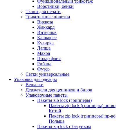
Функциональный трикотаж
Воротники, бейки
Ткани для печати
Трикотажные полотна
Вискоза
Жаккард
Интерлок
Кашкорсе
Кулирка
Лапша
Махра
Полар флис
Рибана
Футер
Сетки универсальные
Упаковка для одежды
Вешалки
Держатели для ценников и бирок
Упаковочные пакеты
Пакеты zip lock (грипперы)
Пакеты zip lock (грипперы) пр-во
Китай
Пакеты zip lock (грипперы) пр-во
Польша
Пакеты zip lock с бегунком