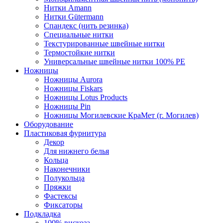
Нитки Amann
Нитки Gütermann
Спандекс (нить резинка)
Специальные нитки
Текстурированные швейные нитки
Термостойкие нитки
Универсальные швейные нитки 100% PE
Ножницы
Ножницы Aurora
Ножницы Fiskars
Ножницы Lotus Products
Ножницы Pin
Ножницы Могилевские КраМет (г. Могилев)
Оборудование
Пластиковая фурнитура
Декор
Для нижнего белья
Кольца
Наконечники
Полукольца
Пряжки
Фастексы
Фиксаторы
Подкладка
100% вискоза