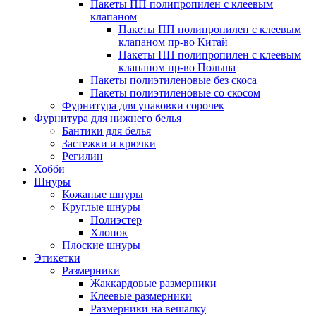
Пакеты ПП полипропилен с клеевым
клапаном
Пакеты ПП полипропилен с клеевым
клапаном пр-во Китай
Пакеты ПП полипропилен с клеевым
клапаном пр-во Польша
Пакеты полиэтиленовые без скоса
Пакеты полиэтиленовые со скосом
Фурнитура для упаковки сорочек
Фурнитура для нижнего белья
Бантики для белья
Застежки и крючки
Регилин
Хобби
Шнуры
Кожаные шнуры
Круглые шнуры
Полиэстер
Хлопок
Плоские шнуры
Этикетки
Размерники
Жаккардовые размерники
Клеевые размерники
Размерники на вешалку