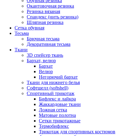
Обувная резинка
Окантовочная резинка
Резинка вязаная
Спандекс (нить резинка)
Шляпная резинка
Сетка обувная
Тесьма
Брючная тесьма
Декоративная тесьма
Ткани
3D спейсер ткань
Бархат, велюр
Бархат
Велюр
Негорючий бархат
Ткани для нижнего белья
Софтшелл (softshell)
Спортивный трикотаж
Бифлекс и лайкра
Жаккардовые ткани
Ложная сетка
Матовые полотна
Сетки трикотажные
Термобифлекс
Трикотаж для спортивных костюмов