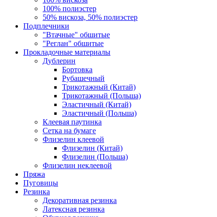
100% полиэстер
50% вискоза, 50% полиэстер
Подплечники
"Втачные" обшитые
"Реглан" обшитые
Прокладочные материалы
Дублерин
Бортовка
Рубашечный
Трикотажный (Китай)
Трикотажный (Польша)
Эластичный (Китай)
Эластичный (Польша)
Клеевая паутинка
Сетка на бумаге
Флизелин клеевой
Флизелин (Китай)
Флизелин (Польша)
Флизелин неклеевой
Пряжа
Пуговицы
Резинка
Декоративная резинка
Латексная резинка