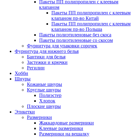
Пакеты ПП полипропилен с клеевым
клапаном
Пакеты ПП полипропилен с клеевым
клапаном пр-во Китай
Пакеты ПП полипропилен с клеевым
клапаном пр-во Польша
Пакеты полиэтиленовые без скоса
Пакеты полиэтиленовые со скосом
Фурнитура для упаковки сорочек
Фурнитура для нижнего белья
Бантики для белья
Застежки и крючки
Регилин
Хобби
Шнуры
Кожаные шнуры
Круглые шнуры
Полиэстер
Хлопок
Плоские шнуры
Этикетки
Размерники
Жаккардовые размерники
Клеевые размерники
Размерники на вешалку