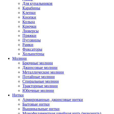
Для купальников
Карабины
Клепки
Кнопки
Кольца
Крючки
Люверсы
Пряжки
Пуговицы
Рамки
Фиксаторы
Хольнитены
Молнии
Брючные молнии
Джинсовые молнии
Металлические молнии
Потайные молнии
Спиральные молнии
Тракторные молнии
Юбочные молнии
Нитки
Армированные, джинсовые нитки
Бытовые нитки
Вышивальные нитки
Монофиламентная швейная нить (мононить)