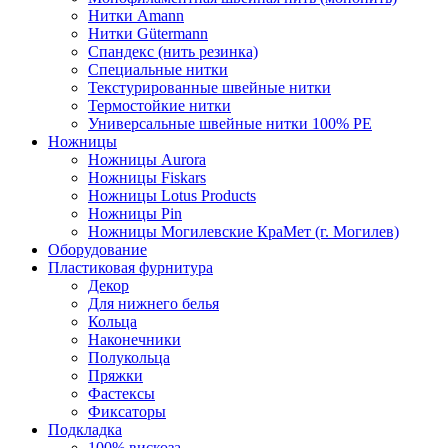
Нитки Amann
Нитки Gütermann
Спандекс (нить резинка)
Специальные нитки
Текстурированные швейные нитки
Термостойкие нитки
Универсальные швейные нитки 100% PE
Ножницы
Ножницы Aurora
Ножницы Fiskars
Ножницы Lotus Products
Ножницы Pin
Ножницы Могилевские КраМет (г. Могилев)
Оборудование
Пластиковая фурнитура
Декор
Для нижнего белья
Кольца
Наконечники
Полукольца
Пряжки
Фастексы
Фиксаторы
Подкладка
100% вискоза