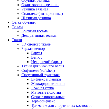
Обувная резинка
Окантовочная резинка
Резинка вязаная
Спандекс (нить резинка)
Шляпная резинка
Сетка обувная
Тесьма
Брючная тесьма
Декоративная тесьма
Ткани
3D спейсер ткань
Бархат, велюр
Бархат
Велюр
Негорючий бархат
Ткани для нижнего белья
Софтшелл (softshell)
Спортивный трикотаж
Бифлекс и лайкра
Жаккардовые ткани
Ложная сетка
Матовые полотна
Сетки трикотажные
Термобифлекс
Трикотаж для спортивных костюмов