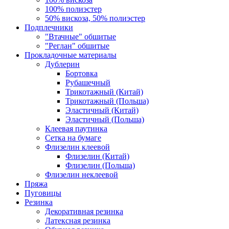
100% полиэстер
50% вискоза, 50% полиэстер
Подплечники
"Втачные" обшитые
"Реглан" обшитые
Прокладочные материалы
Дублерин
Бортовка
Рубашечный
Трикотажный (Китай)
Трикотажный (Польша)
Эластичный (Китай)
Эластичный (Польша)
Клеевая паутинка
Сетка на бумаге
Флизелин клеевой
Флизелин (Китай)
Флизелин (Польша)
Флизелин неклеевой
Пряжа
Пуговицы
Резинка
Декоративная резинка
Латексная резинка