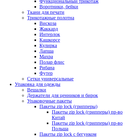
Функциональный трикотаж
Воротники, бейки
Ткани для печати
Трикотажные полотна
Вискоза
Жаккард
Интерлок
Кашкорсе
Кулирка
Лапша
Махра
Полар флис
Рибана
Футер
Сетки универсальные
Упаковка для одежды
Вешалки
Держатели для ценников и бирок
Упаковочные пакеты
Пакеты zip lock (грипперы)
Пакеты zip lock (грипперы) пр-во
Китай
Пакеты zip lock (грипперы) пр-во
Польша
Пакеты zip lock с бегунком